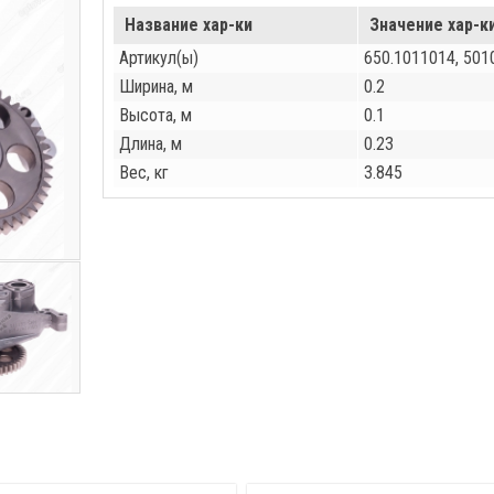
Название хар-ки
Значение хар-к
Артикул(ы)
650.1011014, 50
Ширина, м
0.2
Высота, м
0.1
Длина, м
0.23
Вес, кг
3.845