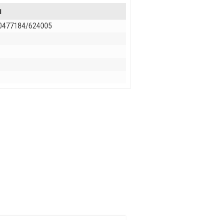
и
10477184/624005