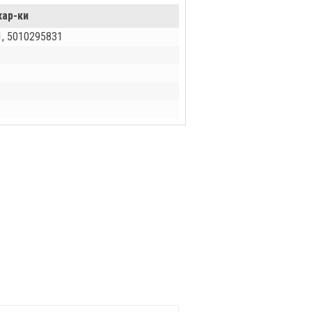
хар-ки
1, 5010295831