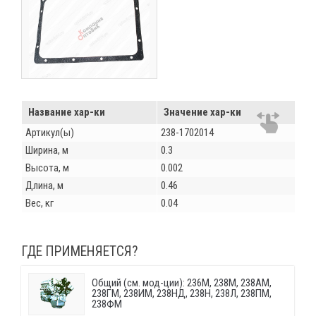
Название хар-ки
Значение хар-ки
Артикул(ы)
238-1702014
Ширина, м
0.3
Высота, м
0.002
Длина, м
0.46
Вес, кг
0.04
ГДЕ ПРИМЕНЯЕТСЯ?
Общий (см. мод-ции): 236М, 238М, 238АМ,
238ГМ, 238ИМ, 238НД, 238Н, 238Л, 238ПМ,
238ФМ