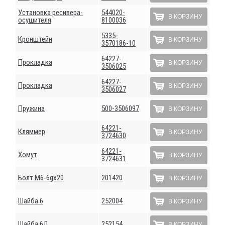
Установка ресивера-
544020-
В КОРЗИНУ
осушителя
8100036
5335-
Кронштейн
В КОРЗИНУ
3570186-10
64227-
Прокладка
В КОРЗИНУ
3506025
64227-
Прокладка
В КОРЗИНУ
3506027
Пружина
500-3506097
В КОРЗИНУ
64221-
Кляммер
В КОРЗИНУ
3724630
64221-
Хомут
В КОРЗИНУ
3724631
Болт М6-6gх20
201420
В КОРЗИНУ
Шайба 6
252004
В КОРЗИНУ
Шайба 6Л
252154
В КОРЗИНУ