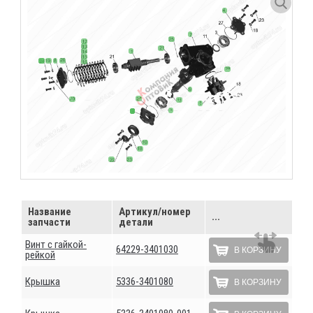
Название
Артикул/номер
...
запчасти
детали
Винт с гайкой-
64229-3401030
В КОРЗИНУ
рейкой
Крышка
5336-3401080
В КОРЗИНУ