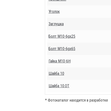
Уголок
Заглушка
Болт М10-6gх25
Болт М10-6gх65
Гайка М10-6Н
Шайба 10
Шайба 10.ОТ
* Фотокаталог находится в разработке