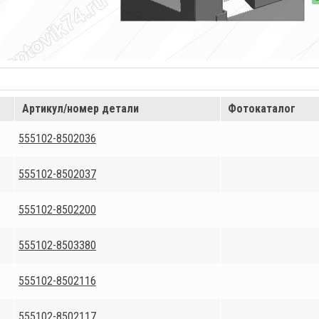
Артикул/номер детали
Фотокаталог
555102-8502036
555102-8502037
555102-8502200
555102-8503380
555102-8502116
555102-8502117