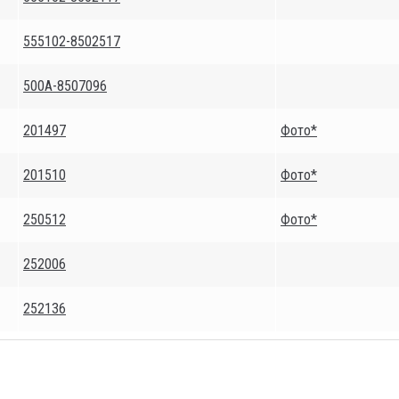
555102-8502517
500А-8507096
201497
Фото*
201510
Фото*
250512
Фото*
252006
252136