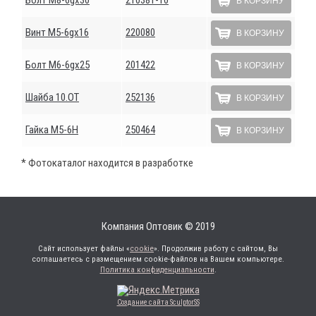
В КОРЗИНУ
Винт М5-6gх16
220080
В КОРЗИНУ
Болт М6-6gх25
201422
В КОРЗИНУ
Шайба 10.ОТ
252136
В КОРЗИНУ
Гайка М5-6Н
250464
В КОРЗИНУ
* Фотокаталог находится в разработке
Компания Оптовик © 2019
Сайт использует файлы «
cookie
». Продолжив работу с сайтом, Вы
соглашаетесь с размещением cookie-файлов на Вашем компьютере.
Политика конфиденциальности
.
Создание сайта SculptorSS