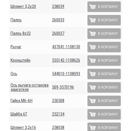
Шплинт 3,2х20
258039
В КОРЗИНУ
Палец
260033
В КОРЗИНУ
Палец 8х32
260037
В КОРЗИНУ
Рычаг
437041-1108130
В КОРЗИНУ
Кронштейн
555142-1108626
В КОРЗИНУ
Ось
544010-1108093
В КОРЗИНУ
Ось рычага останова
509-3570196
В КОРЗИНУ
двигателя
Гайка М6-6Н
250508
В КОРЗИНУ
Шайба 6Т
252134
В КОРЗИНУ
Шплинт 3,2х16
258038
В КОРЗИНУ