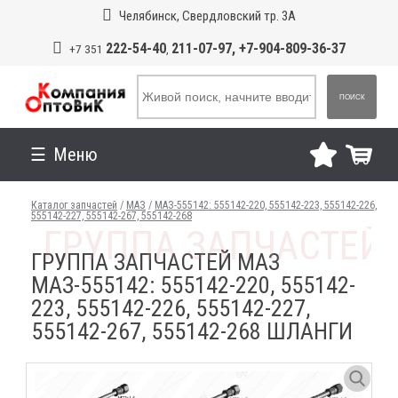
Челябинск, Свердловский тр. 3А
222-54-40
211-07-97, +7-904-809-36-37
+7 351
,
ПОИСК
Меню
Каталог запчастей
/
МАЗ
/
МАЗ-555142: 555142-220, 555142-223, 555142-226,
555142-227, 555142-267, 555142-268
ГРУППА ЗАПЧАСТЕЙ МАЗ
МАЗ-555142: 555142-220, 555142-
223, 555142-226, 555142-227,
555142-267, 555142-268 ШЛАНГИ