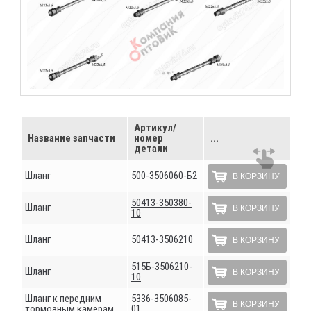
Артикул/
Название запчасти
номер
...
детали
Шланг
500-3506060-Б2
В КОРЗИНУ
50413-350380-
Шланг
В КОРЗИНУ
10
Шланг
50413-3506210
В КОРЗИНУ
515Б-3506210-
Шланг
В КОРЗИНУ
10
Шланг к передним
5336-3506085-
В КОРЗИНУ
тормозным камерам
01