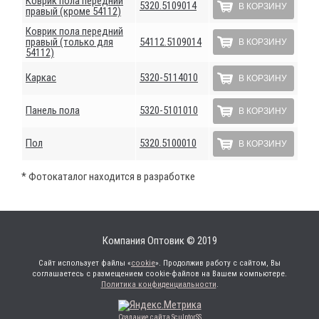
Коврик пола передний
5320.5109014
В КОРЗИНУ
правый (кроме 54112)
Коврик пола передний
правый (только для
54112.5109014
В КОРЗИНУ
54112)
Каркас
5320-5114010
В КОРЗИНУ
Панель пола
5320-5101010
В КОРЗИНУ
Пол
5320.5100010
В КОРЗИНУ
* Фотокаталог находится в разработке
Компания Оптовик © 2019
Сайт использует файлы «
cookie
». Продолжив работу с сайтом, Вы
соглашаетесь с размещением cookie-файлов на Вашем компьютере.
Политика конфиденциальности
.
Создание сайта SculptorSS