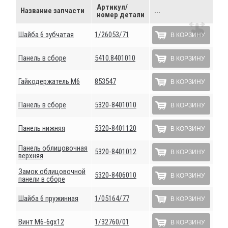
Артикул/
Название запчасти
...
номер детали
Шайба 6 зубчатая
1/26053/71
В КОРЗИНУ
Панель в сборе
5410.8401010
В КОРЗИНУ
Гайкодержатель М6
853547
В КОРЗИНУ
Панель в сборе
5320-8401010
В КОРЗИНУ
Панель нижняя
5320-8401120
В КОРЗИНУ
Панель облицовочная
5320-8401012
В КОРЗИНУ
верхняя
Замок облицовочной
5320-8406010
В КОРЗИНУ
панели в сборе
Шайба 6 пружинная
1/05164/77
В КОРЗИНУ
Винт М6-6gх12
1/32760/01
В КОРЗИНУ