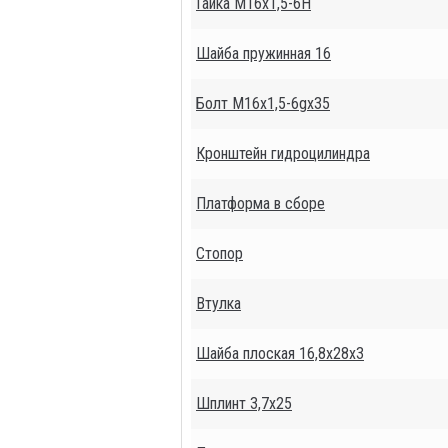
Гайка М16х1,5-6Н
Шайба пружинная 16
Болт М16х1,5-6gх35
Кронштейн гидроцилиндра
Платформа в сборе
Стопор
Втулка
Шайба плоская 16,8х28х3
Шплинт 3,7х25