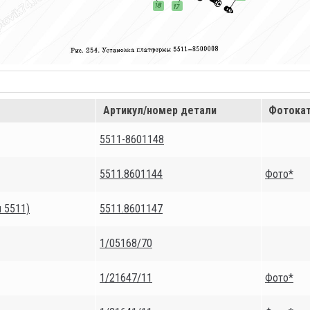
Артикул/номер детали
Фотока
5511-8601148
5511.8601144
Фото*
 5511)
5511.8601147
1/05168/70
1/21647/11
Фото*