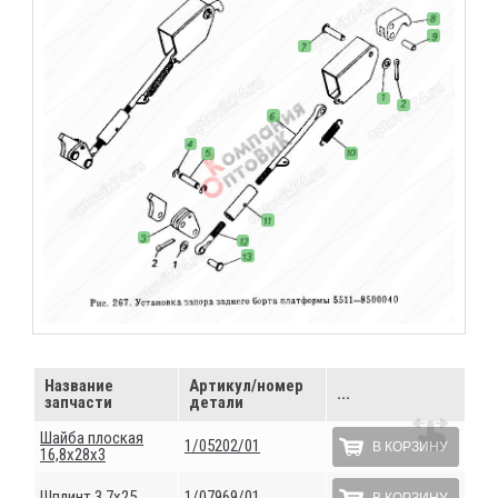
Название
Артикул/номер
...
запчасти
детали
Шайба плоская
1/05202/01
В КОРЗИНУ
16,8х28х3
Шплинт 3,7х25
1/07969/01
В КОРЗИНУ