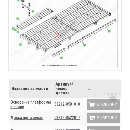
Артикул/
Название запчасти
номер
...
детали
Основание платформы
53212-8501010
В КОРЗИНУ
в сборе
Доска щита левая
53212-8522017
В КОРЗИНУ