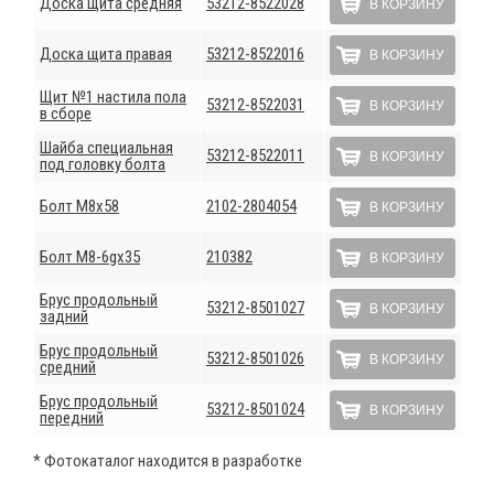
Доска щита средняя
53212-8522028
В КОРЗИНУ
Доска щита правая
53212-8522016
В КОРЗИНУ
Щит №1 настила пола
53212-8522031
В КОРЗИНУ
в сборе
Шайба специальная
53212-8522011
В КОРЗИНУ
под головку болта
Болт М8х58
2102-2804054
В КОРЗИНУ
Болт М8-6gх35
210382
В КОРЗИНУ
Брус продольный
53212-8501027
В КОРЗИНУ
задний
Брус продольный
53212-8501026
В КОРЗИНУ
средний
Брус продольный
53212-8501024
В КОРЗИНУ
передний
* Фотокаталог находится в разработке