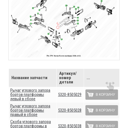
Артикул/
Название запчасти
номер
...
детали
Рычаг углового запора
бортов платформы
5320-8505029
В КОРЗИНУ
левый в сборе
Рычаг углового запора
бортов платформы
5320-8505028
В КОРЗИНУ
правый в сборе
Скоба углового запора
бортов платформы в
5320-8505038
В КОРЗИНУ