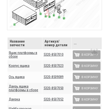
Название
Артикул/
...
запчасти
номер детали
Ящик платформы в
5320-8507010
В КОРЗИНУ
сборе
Корпус ящика
5320-8507023
В КОРЗИНУ
Ось ящика
5320-8509089
В КОРЗИНУ
Дверь ящика
5320-8507050
В КОРЗИНУ
платформы в сборе
Дверка
5320-8507052
В КОРЗИНУ
Шайба плоская