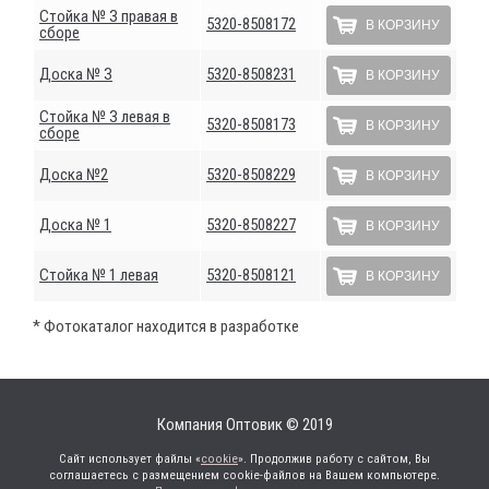
Стойка № З правая в
5320-8508172
В КОРЗИНУ
сборе
Доска № З
5320-8508231
В КОРЗИНУ
Стойка № З левая в
5320-8508173
В КОРЗИНУ
сборе
Доска №2
5320-8508229
В КОРЗИНУ
Доска № 1
5320-8508227
В КОРЗИНУ
Стойка № 1 левая
5320-8508121
В КОРЗИНУ
* Фотокаталог находится в разработке
Компания Оптовик © 2019
Сайт использует файлы «
cookie
». Продолжив работу с сайтом, Вы
соглашаетесь с размещением cookie-файлов на Вашем компьютере.