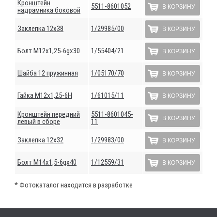
Кронштейн
5511-8601052
В КОРЗИНУ
надрамника боковой
Заклепка 12х38
1/29985/00
В КОРЗИНУ
Болт М12х1,25-6gх30
1/55404/21
В КОРЗИНУ
Шайба 12 пружинная
1/05170/70
В КОРЗИНУ
Гайка М12х1,25-6Н
1/61015/11
В КОРЗИНУ
Кронштейн передний
5511-8601045-
В КОРЗИНУ
левый в сборе
11
Заклепка 12х32
1/29983/00
В КОРЗИНУ
Болт М14х1,5-6gх40
1/12559/31
В КОРЗИНУ
* Фотокаталог находится в разработке