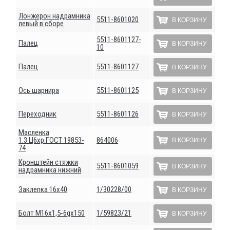
Лонжерон надрамника
5511-8601020
В КОРЗИНУ
левый в сборе
5511-8601127-
Палец
В КОРЗИНУ
10
Палец
5511-8601127
В КОРЗИНУ
Ось шарнира
5511-8601125
В КОРЗИНУ
Переходник
5511-8601126
В КОРЗИНУ
Масленка
1.3.Ц6хр.ГОСТ 19853-
864006
В КОРЗИНУ
74
Кронштейн стяжки
5511-8601059
В КОРЗИНУ
надрамника нижний
Заклепка 16х40
1/30228/00
В КОРЗИНУ
Болт М16х1,5-6gх150
1/59823/21
В КОРЗИНУ