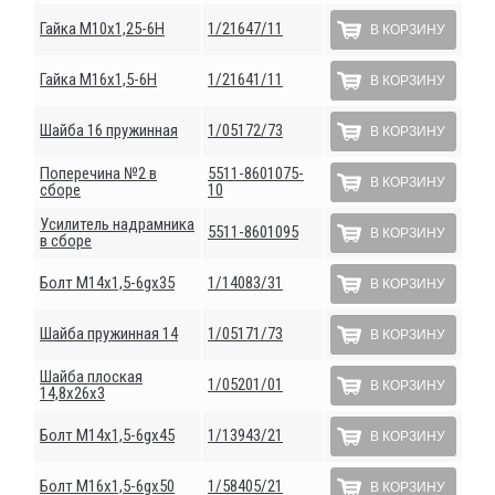
Гайка М10х1,25-6Н
1/21647/11
В КОРЗИНУ
Гайка М16х1,5-6Н
1/21641/11
В КОРЗИНУ
Шайба 16 пружинная
1/05172/73
В КОРЗИНУ
Поперечина №2 в
5511-8601075-
В КОРЗИНУ
сборе
10
Усилитель надрамника
5511-8601095
В КОРЗИНУ
в сборе
Болт М14х1,5-6gх35
1/14083/31
В КОРЗИНУ
Шайба пружинная 14
1/05171/73
В КОРЗИНУ
Шайба плоская
1/05201/01
В КОРЗИНУ
14,8х26х3
Болт М14х1,5-6gх45
1/13943/21
В КОРЗИНУ
Болт М16х1,5-6gх50
1/58405/21
В КОРЗИНУ