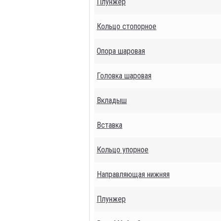
Плунжер
Кольцо стопорное
Опора шаровая
Головка шаровая
Вкладыш
Вставка
Кольцо упорное
Направляющая нижняя
Плунжер