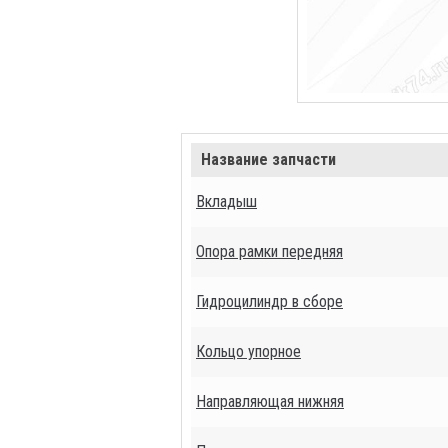
Название запчасти
Вкладыш
Опора рамки передняя
Гидроцилиндр в сборе
Кольцо упорное
Направляющая нижняя