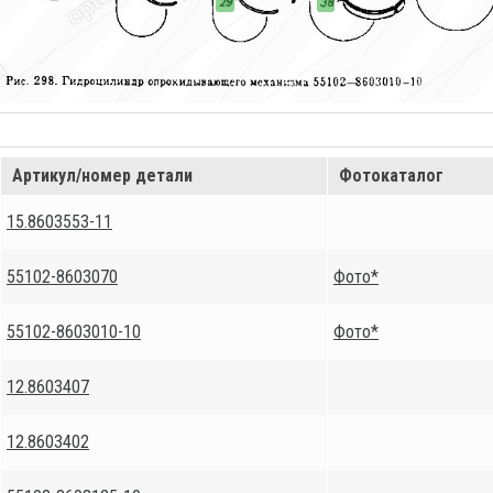
Артикул/номер детали
Фотокаталог
15.8603553-11
55102-8603070
Фото*
55102-8603010-10
Фото*
12.8603407
12.8603402