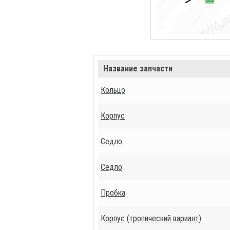
Название запчасти
Кольцо
Корпус
Седло
Седло
Пробка
Корпус (тропический вариант)