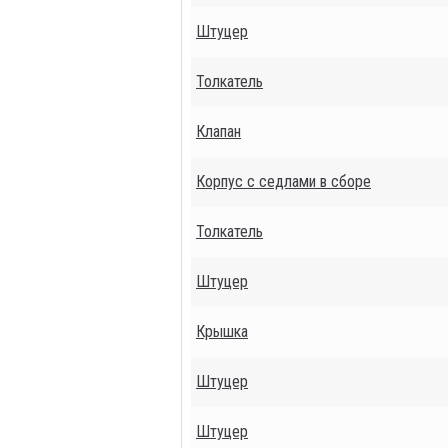
Штуцер
Толкатель
Клапан
Корпус с седлами в сборе
Толкатель
Штуцер
Крышка
Штуцер
Штуцер