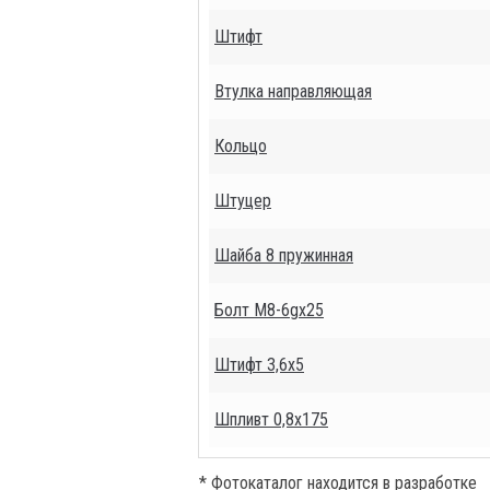
Штифт
Втулка направляющая
Кольцо
Штуцер
Шайба 8 пружинная
Болт М8-6gх25
Штифт 3,6х5
Шпливт 0,8х175
* Фотокаталог находится в разработке