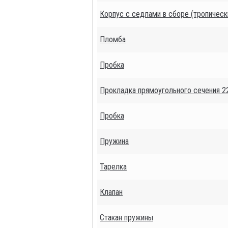
Корпус с седлами в сборе (тропическ
Пломба
Пробка
Прокладка прямоугольного сечения 2
Пробка
Пружина
Тарелка
Клапан
Стакан пружины