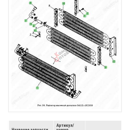
Артикул/
Название запчасти
номер
...