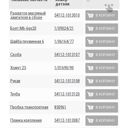
детали
Радиатор масляный
54112-1013010
В КОРЗИНУ
двигателя в сборе
Болт М6-6gх20
1/09024/21
В КОРЗИНУ
Шайба пружинная 6
1/06164/77
В КОРЗИНУ
Скоба
54112-1013107
В КОРЗИНУ
Хомут 25
1/01690/90
В КОРЗИНУ
Рукав
54112-1013108
В КОРЗИНУ
Труба
54112-1013120
В КОРЗИНУ
Пробка транспортная
850961
В КОРЗИНУ
Планка крепления
54112-1013087
В КОРЗИНУ