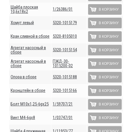
Шайба плоская
1/26386/01
В КОРЗИНУ
10,6х18х2
Хомут левый
5320-1015179
В КОРЗИНУ
Кран сливной в сборе
5320-8105010
В КОРЗИНУ
Агрегат насосный в
5320-1015154
В КОРЗИНУ
сборе
Агрегат насосный в
ПЖД-30-
В КОРЗИНУ
сборе
1015200-02
Опора в сборе
5320-1015188
В КОРЗИНУ
Кронштейн в сборе
5320-1015166
В КОРЗИНУ
Болт М10х1,25-6gх25
1/59707/21
В КОРЗИНУ
Винт М4-6gх8
1/03747/01
В КОРЗИНУ
Шайба 4 пружинная
1/11953/77
В КОРЗИНУ