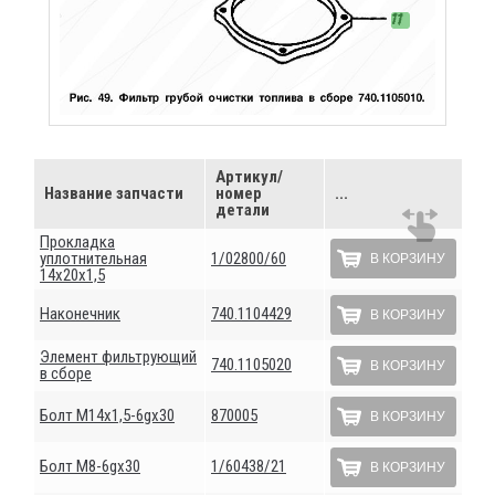
Артикул/
Название запчасти
номер
...
детали
Прокладка
уплотнительная
1/02800/60
В КОРЗИНУ
14х20х1,5
Наконечник
740.1104429
В КОРЗИНУ
Элемент фильтрующий
740.1105020
В КОРЗИНУ
в сборе
Болт М14х1,5-6gх30
870005
В КОРЗИНУ
Болт М8-6gх30
1/60438/21
В КОРЗИНУ