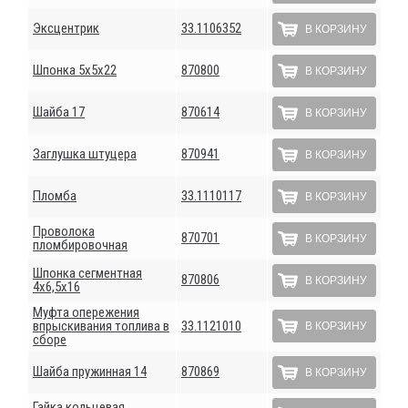
Эксцентрик
33.1106352
В КОРЗИНУ
Шпонка 5х5х22
870800
В КОРЗИНУ
Шайба 17
870614
В КОРЗИНУ
Заглушка штуцера
870941
В КОРЗИНУ
Пломба
33.1110117
В КОРЗИНУ
Проволока
870701
В КОРЗИНУ
пломбировочная
Шпонка сегментная
870806
В КОРЗИНУ
4х6,5х16
Муфта опережения
впрыскивания топлива в
33.1121010
В КОРЗИНУ
сборе
Шайба пружинная 14
870869
В КОРЗИНУ
Гайка кольцевая