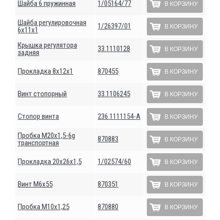
Шайба 6 пружинная
1/05164/77
В КОРЗИНУ
Шайба регулировочная
1/26397/01
В КОРЗИНУ
6х11х1
Крышка регулятора
33.1110128
В КОРЗИНУ
задняя
Прокладка 8х12х1
870455
В КОРЗИНУ
Винт стопорный
33.1106245
В КОРЗИНУ
Стопор винта
236.1111154-А
В КОРЗИНУ
Пробка М20х1,5-6g
870883
В КОРЗИНУ
транспортная
Прокладка 20х26х1,5
1/02574/60
В КОРЗИНУ
Винт М6х55
870351
В КОРЗИНУ
Пробка М10х1,25
870880
В КОРЗИНУ