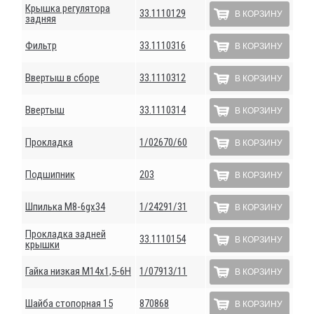
Крышка регулятора
33.1110129
В КОРЗИНУ
задняя
Фильтр
33.1110316
В КОРЗИНУ
Ввертыш в сборе
33.1110312
В КОРЗИНУ
Ввертыш
33.1110314
В КОРЗИНУ
Прокладка
1/02670/60
В КОРЗИНУ
Подшипник
203
В КОРЗИНУ
Шпилька М8-6gх34
1/24291/31
В КОРЗИНУ
Прокладка задней
33.1110154
В КОРЗИНУ
крышки
Гайка низкая М14х1,5-6Н
1/07913/11
В КОРЗИНУ
Шайба стопорная 15
870868
В КОРЗИНУ