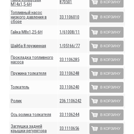
870501
В КОРЗИНУ
М14х1,5-6Н
Топливный насос
низкого давления в
33.1106010
В КОРЗИНУ
сборе
Гайка М8х1,25-6Н
1/61008/11
В КОРЗИНУ
Шайба 8 пружинная
1/05166/77
В КОРЗИНУ
Прокладка топливного
33.1106285
В КОРЗИНУ
насоса
Пружина толкателя
33.1106248
В КОРЗИНУ
Толкатель
33.1106240
В КОРЗИНУ
Ролик
236.1106242
В КОРЗИНУ
Ось ролика толкателя
33.1106244
В КОРЗИНУ
Заглушка задней
33.1110656
В КОРЗИНУ
крышки регулятора