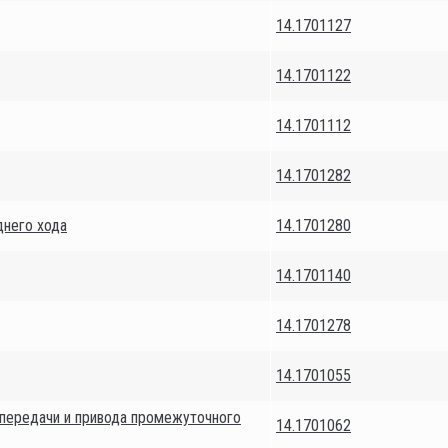
14.1701127
14.1701122
14.1701112
14.1701282
днего хода
14.1701280
14.1701140
14.1701278
14.1701055
 передачи и привода промежуточного
14.1701062