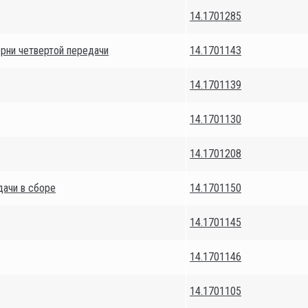
14.1701285
рни четвертой передачи
14.1701143
14.1701139
14.1701130
14.1701208
дачи в сборе
14.1701150
14.1701145
14.1701146
14.1701105