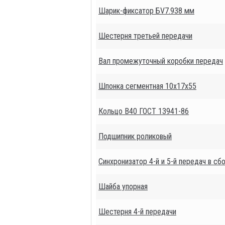
Шарик-фиксатор БV7.938 мм
Шестерня третьей передачи
Вал промежуточный коробки передач
Шпонка сегментная 10х17х55
Кольцо В40 ГОСТ 13941-86
Подшипник роликовый
Синхронизатор 4-й и 5-й передач в сб
Шайба упорная
Шестерня 4-й передачи