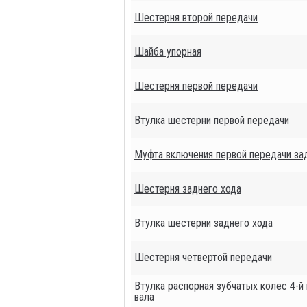
Шестерня второй передачи
Шайба упорная
Шестерня первой передачи
Втулка шестерни первой передачи
Муфта включения первой передачи за
Шестерня заднего хода
Втулка шестерни заднего хода
Шестерня четвертой передачи
Втулка распорная зубчатых колес 4-й
вала