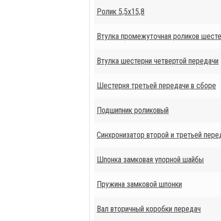
Ролик 5,5х15,8
Втулка промежуточная роликов шесте
Втулка шестерни четвертой передачи
Шестерня третьей передачи в сборе
Подшипник роликовый
Синхронизатор второй и третьей пере
Шпонка замковая упорной шайбы
Пружина замковой шпонки
Вал вторичный коробки передач