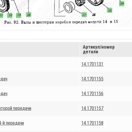
Артикул/номер
детали
14.1701131
едач
14.1701155
едач
14.1701156
второй передачи
14.1701157
4-й передачи
14.1701158