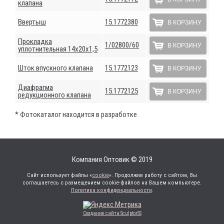
клапана
Ввертыш
15.1772380
В КОРЗИНУ
Прокладка
1/02800/60
В КОРЗИНУ
уплотнительная 14х20х1,5
Шток впускного клапана
15.1772123
В КОРЗИНУ
Диафрагма
15.1772125
В КОРЗИНУ
редукционного клапана
* Фотокаталог находится в разработке
Компания Оптовик © 2019
Сайт использует файлы «
cookie
». Продолжив работу с сайтом, Вы
соглашаетесь с размещением cookie-файлов на Вашем компьютере.
Политика конфиденциальности
.
Создание сайта SculptorSS