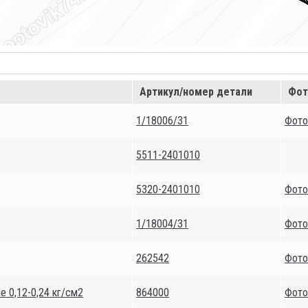
Артикул/номер детали
Фот
1/18006/31
Фото
5511-2401010
5320-2401010
Фото
1/18004/31
Фото
262542
Фото
е 0,12-0,24 кг/см2
864000
Фото