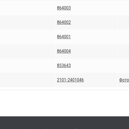
864003
864002
864001
864004
853643
2101-2401046
Фото