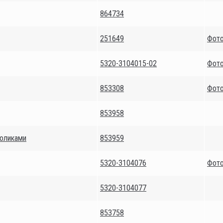
864734
251649
Фот
5320-3104015-02
Фот
853308
Фот
853958
роликами
853959
5320-3104076
Фот
5320-3104077
853758