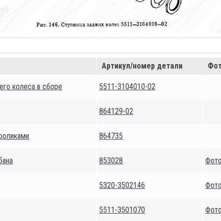
Артикул/номер детали
Фот
его колеса в сборе
5511-3104010-02
864129-02
 роликами
864735
бана
853028
Фот
5320-3502146
Фот
5511-3501070
Фот