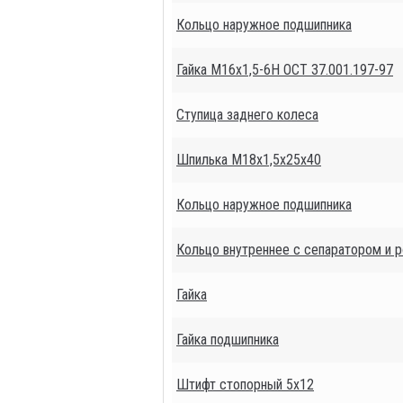
Кольцо наружное подшипника
Гайка М16х1,5-6Н ОСТ 37.001.197-97
Ступица заднего колеса
Шпилька М18х1,5х25х40
Кольцо наружное подшипника
Кольцо внутреннее с сепаратором и 
Гайка
Гайка подшипника
Штифт стопорный 5х12