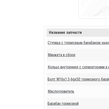
Название запчасти
Ступица с тормозным барабаном задн
Манжета в сборе
Кольцо внутреннее с сепараторами и
Болт М16х1,5-6gх50 тормозного бара
Маслоуловитель
Барабан тормозной