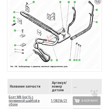
Артикул/
Название запчасти
номер
...
детали
Болт М8-6gх16 с
пружинной шайбой в
1/38256/21
В КОРЗИНУ
сборе