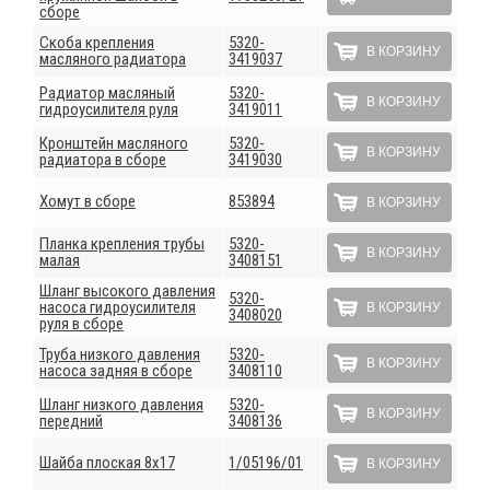
сборе
Скоба крепления
5320-
В КОРЗИНУ
масляного радиатора
3419037
Радиатор масляный
5320-
В КОРЗИНУ
гидроусилителя руля
3419011
Кронштейн масляного
5320-
В КОРЗИНУ
радиатора в сборе
3419030
Хомут в сборе
853894
В КОРЗИНУ
Планка крепления трубы
5320-
В КОРЗИНУ
малая
3408151
Шланг высокого давления
5320-
насоса гидроусилителя
В КОРЗИНУ
3408020
руля в сборе
Труба низкого давления
5320-
В КОРЗИНУ
насоса задняя в сборе
3408110
Шланг низкого давления
5320-
В КОРЗИНУ
передний
3408136
Шайба плоская 8х17
1/05196/01
В КОРЗИНУ