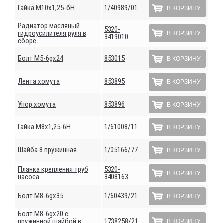
Гайка М10х1,25-бН
1/40989/01
В КОРЗИНУ
Радиатор масляный
5320-
гидроусилителя руля в
В КОРЗИНУ
3419010
сборе
Болт М5-6gх24
853015
В КОРЗИНУ
Лента хомута
853895
В КОРЗИНУ
Упор хомута
853896
В КОРЗИНУ
Гайка М8х1,25-6Н
1/61008/11
В КОРЗИНУ
Шайба 8 пружинная
1/05166/77
В КОРЗИНУ
Планка крепления труб
5320-
В КОРЗИНУ
насоса
3408163
Болт М8-6gх35
1/60439/21
В КОРЗИНУ
Болт М8-6gх20 с
пружинной шайбой в
1738258/21
В КОРЗИНУ