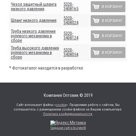
Чехол защитный шланга
5320-
В КОРЗИНУ
низкого давления
3408165
5320-
Шланг низкого давления
В КОРЗИНУ
3408024
Труба низкого давления
5320-
рулевого механизма в
В КОРЗИНУ
3408124
сборе
Труба высокого давления
5320-
рулевого механизма в
В КОРЗИНУ
3408054
сборе
* Фотокаталог находится в разработке
Компания Оптовик © 2019
Сайт использует файлы «
cookie
». Продолжив работу с сайтом, Вы
соглашаетесь с размещением cookie-файлов на Вашем компьютере.
Политика конфиденциальности
.
Создание сайта SculptorSS