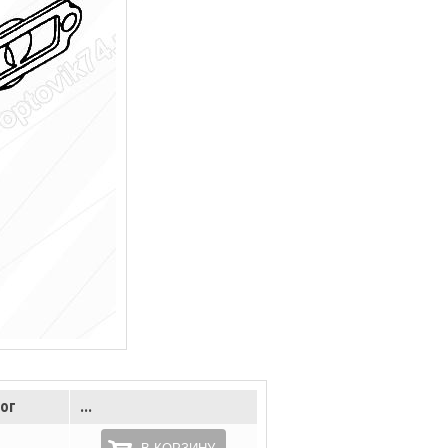
ог
...