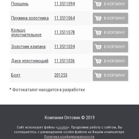
Поршень
11.3511094
В КОРЗИНУ
Пружина золотника
11.3511064
В КОРЗИНУ
Кольцо
11.3511078
В КОРЗИНУ
уплотнительное
Золотник клапана
11.3511034
В КОРЗИНУ
Диск уплотняющий
11.3511036
В КОРЗИНУ
Болт
201253
В КОРЗИНУ
* Фотокаталог находится в разработке
Компания Оптовик © 2019
Сайт использует файлы «
cookie
». Продолжив работу с сайтом, Вы
соглашаетесь с размещением cookie-файлов на Вашем компьютере.
Политика конфиденциальности
.