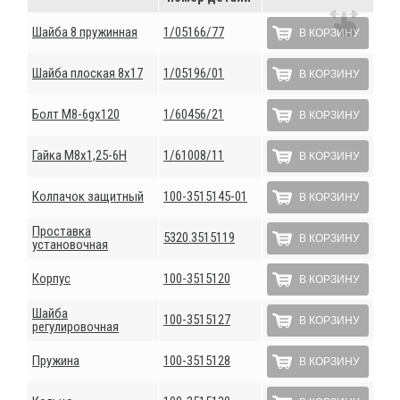
Шайба 8 пружинная
1/05166/77
В КОРЗИНУ
Шайба плоская 8х17
1/05196/01
В КОРЗИНУ
Болт М8-6gх120
1/60456/21
В КОРЗИНУ
Гайка М8х1,25-6Н
1/61008/11
В КОРЗИНУ
Колпачок защитный
100-3515145-01
В КОРЗИНУ
Проставка
5320.3515119
В КОРЗИНУ
установочная
Корпус
100-3515120
В КОРЗИНУ
Шайба
100-3515127
В КОРЗИНУ
регулировочная
Пружина
100-3515128
В КОРЗИНУ