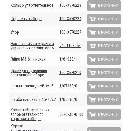
Кольцо уплотнительное
100-3570228
В КОРЗИНУ
Поршень в сборе
100-3570224
В КОРЗИНУ
Упор
100-3570227
В КОРЗИНУ
Наконечник тяги рычага
740.1108054
В КОРЗИНУ
управления регулятором
Гайка М8-6Н низкая
1/61023/11
В КОРЗИНУ
Цилиндр управления
100-3570210
В КОРЗИНУ
заслонкой в сборе
Шплинт разводной 3х15
1/07963/01
В КОРЗИНУ
Шайба плоская 8,45х17х2
1/05196/0
В КОРЗИНУ
Кронштейн крепления
вспомогательного
5320-3570100
В КОРЗИНУ
тормоза в сборе
Корпус
вспомогательного