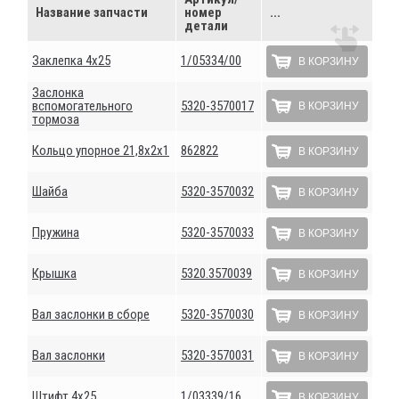
Название запчасти
номер
...
детали
Заклепка 4х25
1/05334/00
В КОРЗИНУ
Заслонка
вспомогательного
5320-3570017
В КОРЗИНУ
тормоза
Кольцо упорное 21,8х2х1
862822
В КОРЗИНУ
Шайба
5320-3570032
В КОРЗИНУ
Пружина
5320-3570033
В КОРЗИНУ
Крышка
5320.3570039
В КОРЗИНУ
Вал заслонки в сборе
5320-3570030
В КОРЗИНУ
Вал заслонки
5320-3570031
В КОРЗИНУ
Штифт 4х25
1/03339/16
В КОРЗИНУ