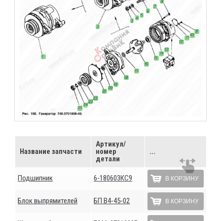
Артикул/
Название запчасти
номер
...
детали
Подшипник
6-180603КС9
В КОРЗИНУ
Блок выпрямителей
БП В4-45-02
В КОРЗИНУ