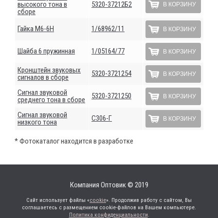
высокого тона в
5320-37212Б2
В КОРЗИНУ
сборе
Гайка М6-6Н
1/68962/11
В КОРЗИНУ
Шайба 6 пружинная
1/05164/77
В КОРЗИНУ
Кронштейн звуковых
5320-3721254
В КОРЗИНУ
сигналов в сборе
Сигнал звуковой
5320-3721250
В КОРЗИНУ
среднего тона в сборе
Сигнал звуковой
С306-Г
В КОРЗИНУ
низкого тона
* Фотокаталог находится в разработке
Компания Оптовик © 2019
Сайт использует файлы «
cookie
». Продолжив работу с сайтом, Вы
соглашаетесь с размещением cookie-файлов на Вашем компьютере.
Политика конфиденциальности
.