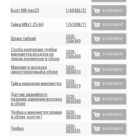
Болт М8-6gх25
1/60436/21
В КОРЗИНУ
Гайка М8х1,25-6Н
1/61008/11
В КОРЗИНУ
5320-
Шланг гибкий
В КОРЗИНУ
3506369
Скоба крепления трубки
5320-
манометра воздуха на
В КОРЗИНУ
3506430
левом лонжероне в сборе
Манометр воздуха
5320-
В КОРЗИНУ
двухстрелочный в сборе
3830010
5320-
Гайка накидная манометра
В КОРЗИНУ
3830019
Датчик аварийного
5320-
падения давления воздуха
В КОРЗИНУ
3830300
в сборе
Трубка к манометру первая
5320-
В КОРЗИНУ
в сборе, контур I
3830350
5320-
Трубка
В КОРЗИНУ
3830351