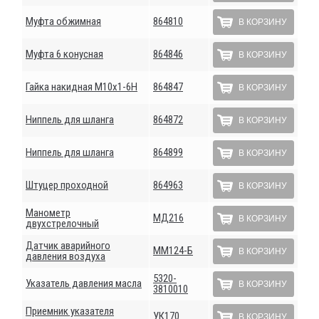
Муфта обжимная
864810
В КОРЗИНУ
Муфта 6 конусная
864846
В КОРЗИНУ
Гайка накидная М10х1-6Н
864847
В КОРЗИНУ
Ниппель для шланга
864872
В КОРЗИНУ
Ниппель для шланга
864899
В КОРЗИНУ
Штуцер проходной
864963
В КОРЗИНУ
Манометр
МД216
В КОРЗИНУ
двухстрелочный
Датчик аварийного
ММ124-Б
В КОРЗИНУ
давления воздуха
5320-
Указатель давления масла
В КОРЗИНУ
3810010
Приемник указателя
УК170
В КОРЗИНУ