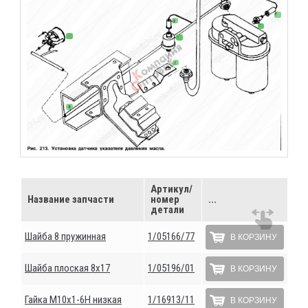
Артикул/
Название запчасти
номер
...
детали
Шайба 8 пружинная
1/05166/77
В КОРЗИНУ
Шайба плоская 8х17
1/05196/01
В КОРЗИНУ
Гайка М10х1-6Н низкая
1/16913/11
В КОРЗИНУ