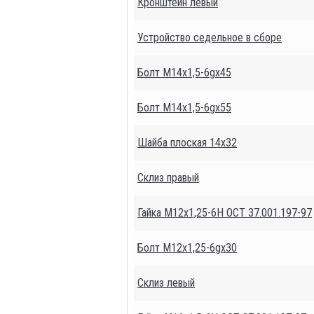
Кронштейн левый
Устройство седельное в сборе
Болт М14х1,5-6gх45
Болт М14х1,5-6gх55
Шайба плоская 14х32
Склиз правый
Гайка М12х1,25-6Н ОСТ 37.001.197-97
Болт М12х1,25-6gх30
Склиз левый