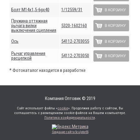
Болт М14х1,5-6gх40
1/12559/31
В КОРЗИНУ
Пружина оттяжная
рычага вилки
5320-1602160
В КОРЗИНУ
выключения сцепления
Ось
54112-2703055
В КОРЗИНУ
Рычаг управления
54112-2703050
В КОРЗИНУ
расцепкой
* Фотокаталог находится в разработке
Компания Оптовик © 2019
Сайт использует файлы «
cookie
». Продолжив работу с сайтом, Вы
соглашаетесь с размещением cookie-файлов на Вашем компьютере.
Политика конфиденциальности
.
Создание сайта SculptorSS