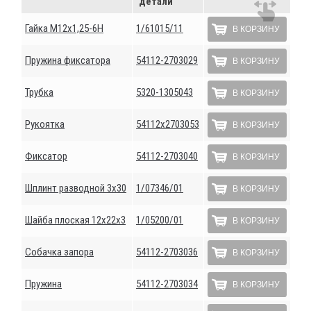
детали
Гайка М12х1,25-6Н
1/61015/11
В КОРЗИНУ
Пружина фиксатора
54112-2703029
В КОРЗИНУ
Трубка
5320-1305043
В КОРЗИНУ
Рукоятка
54112х2703053
В КОРЗИНУ
Фиксатор
54112-2703040
В КОРЗИНУ
Шплинт разводной 3х30
1/07346/01
В КОРЗИНУ
Шайба плоская 12х22х3
1/05200/01
В КОРЗИНУ
Собачка запора
54112-2703036
В КОРЗИНУ
Пружина
54112-2703034
В КОРЗИНУ