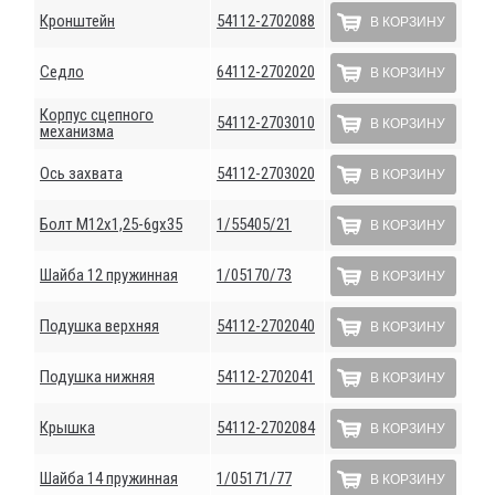
Кронштейн
54112-2702088
В КОРЗИНУ
Седло
64112-2702020
В КОРЗИНУ
Корпус сцепного
54112-2703010
В КОРЗИНУ
механизма
Ось захвата
54112-2703020
В КОРЗИНУ
Болт М12х1,25-6gх35
1/55405/21
В КОРЗИНУ
Шайба 12 пружинная
1/05170/73
В КОРЗИНУ
Подушка верхняя
54112-2702040
В КОРЗИНУ
Подушка нижняя
54112-2702041
В КОРЗИНУ
Крышка
54112-2702084
В КОРЗИНУ
Шайба 14 пружинная
1/05171/77
В КОРЗИНУ