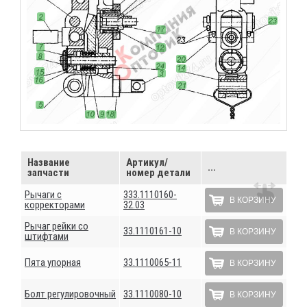
Название
Артикул/
...
запчасти
номер детали
Рычаги с
333.1110160-
В КОРЗИНУ
корректорами
32.03
Рычаг рейки со
33.1110161-10
В КОРЗИНУ
штифтами
Пята упорная
33.1110065-11
В КОРЗИНУ
Болт регулировочный
33.1110080-10
В КОРЗИНУ