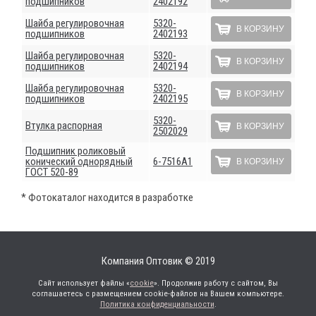
подшипников
2402192
Шайба регулировочная
5320-
В КОРЗИНУ
подшипников
2402193
Шайба регулировочная
5320-
В КОРЗИНУ
подшипников
2402194
Шайба регулировочная
5320-
В КОРЗИНУ
подшипников
2402195
5320-
Втулка распорная
В КОРЗИНУ
2502029
Подшипник роликовый
конический однорядный
6-7516А1
В КОРЗИНУ
ГОСТ 520-89
* Фотокаталог находится в разработке
Компания Оптовик © 2019
Сайт использует файлы «
cookie
». Продолжив работу с сайтом, Вы
соглашаетесь с размещением cookie-файлов на Вашем компьютере.
Политика конфиденциальности
.