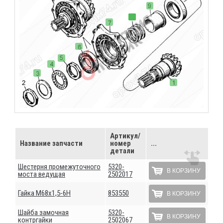
Артикул/
Название запчасти
номер
...
детали
Шестерня промежуточного
5320-
В КОРЗИНУ
моста ведущая
2502017
Гайка М68х1,5-6Н
853550
В КОРЗИНУ
Шайба замочная
5320-
В КОРЗИНУ
контргайки
2502067