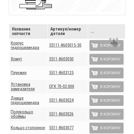
Название
Артикул/номер
...
запчасти
детали
Корпус
55111-8603015-30
В КОРЗИНУ
гидроцилиндра
Хомут
5511-8603050
В КОРЗИНУ
Плунжер
5511-8603125
В КОРЗИНУ
Установка
ОГК 70-02.000
В КОРЗИНУ
замедлителя
Днище
5511-8603024
В КОРЗИНУ
гидроцилиндра
Полукольцо
5511-8603026
В КОРЗИНУ
обоймы
Кольцо стопорное
5511-8603077
В КОРЗИНУ