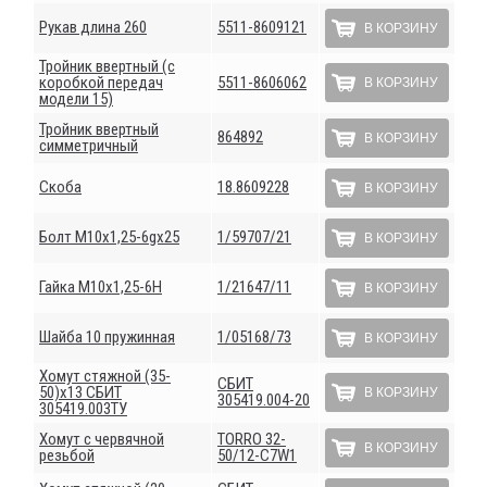
Рукав длина 260
5511-8609121
В КОРЗИНУ
Тройник ввертный (с
коробкой передач
5511-8606062
В КОРЗИНУ
модели 15)
Тройник ввертный
864892
В КОРЗИНУ
симметричный
Скоба
18.8609228
В КОРЗИНУ
Болт М10х1,25-6gх25
1/59707/21
В КОРЗИНУ
Гайка М10х1,25-6Н
1/21647/11
В КОРЗИНУ
Шайба 10 пружинная
1/05168/73
В КОРЗИНУ
Хомут стяжной (35-
СБИТ
50)х13 СБИТ
В КОРЗИНУ
305419.004-20
305419.003ТУ
Хомут с червячной
ТОRRО 32-
В КОРЗИНУ
резьбой
50/12-С7W1