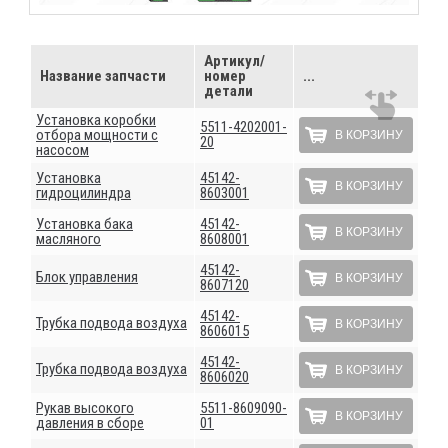
Артикул/
Название запчасти
номер
...
детали
Установка коробки
5511-4202001-
отбора мощности с
В КОРЗИНУ
20
насосом
Установка
45142-
В КОРЗИНУ
гидроцилиндра
8603001
Установка бака
45142-
В КОРЗИНУ
масляного
8608001
45142-
Блок управления
В КОРЗИНУ
8607120
45142-
Трубка подвода воздуха
В КОРЗИНУ
8606015
45142-
Трубка подвода воздуха
В КОРЗИНУ
8606020
Рукав высокого
5511-8609090-
В КОРЗИНУ
давления в сборе
01