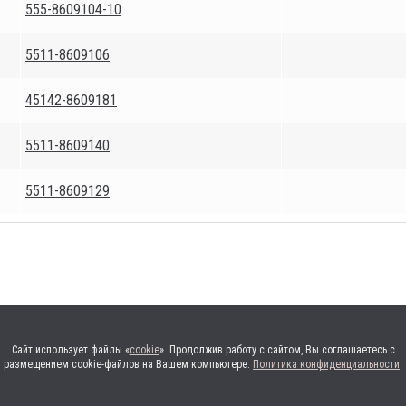
555-8609104-10
5511-8609106
45142-8609181
5511-8609140
5511-8609129
Сайт использует файлы «
cookie
». Продолжив работу с сайтом, Вы соглашаетесь с
размещением cookie-файлов на Вашем компьютере.
Политика конфиденциальности
.