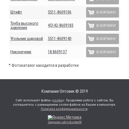
Штифт
5511-8609106
В КОРЗИНУ
Труба высокого
45142-8609183
В КОРЗИНУ
давления
Угольник шаровой
5511-8609140
В КОРЗИНУ
Наконечник
18.8609137
В КОРЗИНУ
* Фотокаталог находится в разработке
Компания Оптовик © 2019
Сайт использует файлы «
cookie
». Продолжив работу с сайтом, Вы
соглашаетесь с размещением cookie-файлов на Вашем компьютере.
Политика конфиденциальности
.
Создание сайта SculptorSS