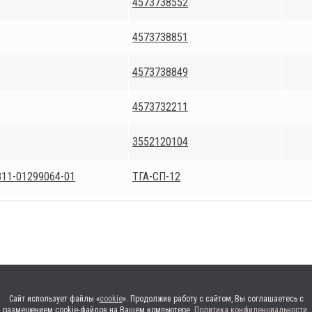
4573738552
4573738851
4573738849
4573732211
3552120104
811-01299064-01
ТГА-СП-12
Сайт использует файлы «
cookie
». Продолжив работу с сайтом, Вы соглашаетесь с
размещением cookie-файлов на Вашем компьютере.
Политика конфиденциальности
.