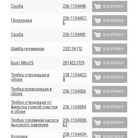
Скоба
236-1104440
В КОРЗИНУ
236-1104457-
Прокладка
В КОРЗИНУ
Б
Скоба
236-1104441
В КОРЗИНУ
Шайба пружинная
252134-П2
В КОРЗИНУ
Болт М6х25
201422-П29
В КОРЗИНУ
Трубка отводящая в
238-1104422-
В КОРЗИНУ
сборе
В
Трубка подводящая в
236-1104426
В КОРЗИНУ
сборе
Трубка отводящая от
фильтра тонкой очистки
236-1104384
В КОРЗИНУ
в сборе
Трубка топливная насоса
236-1104308-
В КОРЗИНУ
высокого давления
Б2
238-1104459-
Колодка
В КОРЗИНУ