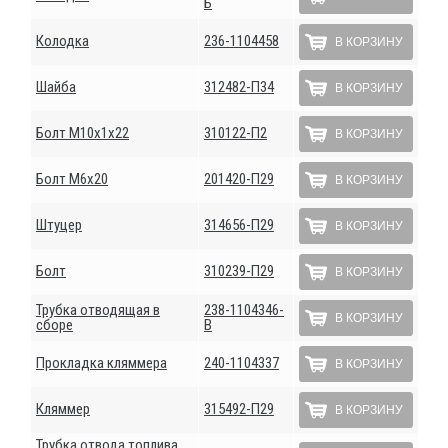
Б
Колодка
236-1104458
В КОРЗИНУ
Шайба
312482-П34
В КОРЗИНУ
Болт М10х1х22
310122-П2
В КОРЗИНУ
Болт М6х20
201420-П29
В КОРЗИНУ
Штуцер
314656-П29
В КОРЗИНУ
Болт
310239-П29
В КОРЗИНУ
Трубка отводящая в
238-1104346-
В КОРЗИНУ
сборе
В
Прокладка кляммера
240-1104337
В КОРЗИНУ
Кляммер
315492-П29
В КОРЗИНУ
Трубка отвода топлива