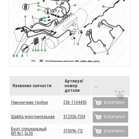
Артикул/
Название запчасти
номер
...
детали
Наконечник трубки
236-1104430
В КОРЗИНУ
Шайба уплотнительная
312326-П34
В КОРЗИНУ
Болт специальный
310096-П2
В КОРЗИНУ
М14х1,5х30