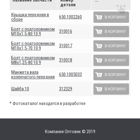
детали
Крышка передняя в
650.1002260
В КОРЗИНУ
сборе
Болт с подголовником
310016
В КОРЗИНУ
М10х1,5-80 10.9
Болт с подголовником
310017
В КОРЗИНУ
М10х1,5-70 10.9
Болт с подголовником
310018
В КОРЗИНУ
М8х1,25-80 10.9
Манжета вала
650.1005033
В КОРЗИНУ
коленчатого передняя
Шайба 10
312329
В КОРЗИНУ
* Фотокаталог находится в разработке
Компания Оптовик © 2019