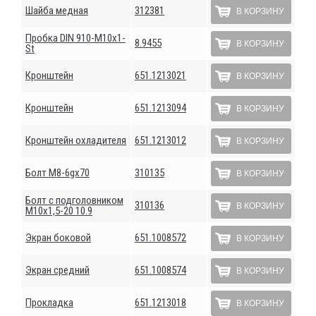
Шайба медная
312381
В КОРЗИНУ
Пробка DIN 910-М10х1-
8.9455
В КОРЗИНУ
St
Кронштейн
651.1213021
В КОРЗИНУ
Кронштейн
651.1213094
В КОРЗИНУ
Кронштейн охладителя
651.1213012
В КОРЗИНУ
Болт М8-6gх70
310135
В КОРЗИНУ
Болт с подголовником
310136
В КОРЗИНУ
М10х1,5-20 10.9
Экран боковой
651.1008572
В КОРЗИНУ
Экран средний
651.1008574
В КОРЗИНУ
Прокладка
651.1213018
В КОРЗИНУ