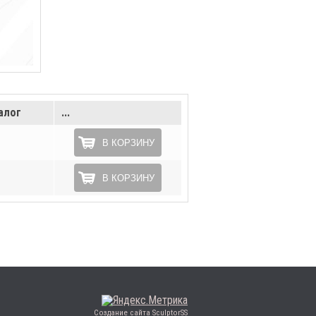
алог
...
В КОРЗИНУ
В КОРЗИНУ
Создание сайта SculptorSS