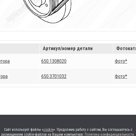
Артикул/номер детали
Фотокат
ятора
650.1308020
Фото*
тора
650.3701032
Фото*
Сайт использует файлы «
cookie
». Продолжив работу с сайтом, Вы соглашаетесь с
размещением cookie-файлов на Вашем компьютере.
Политика конфиденциальности
.