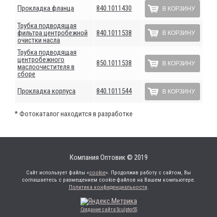
Прокладка фланца
840.1011430
В КОРЗИНУ
Трубка подводящая
фильтра центробежной
840.1011538
В КОРЗИНУ
очистки насла
Трубка подводящая
центробежного
850.1011538
В КОРЗИНУ
маслоочистителя в
сборе
Прокладка корпуса
840.1011544
В КОРЗИНУ
* Фотокаталог находится в разработке
Компания Оптовик © 2019
Сайт использует файлы «
cookie
». Продолжив работу с сайтом, Вы
соглашаетесь с размещением cookie-файлов на Вашем компьютере.
Политика конфиденциальности
.
Создание сайта SculptorSS