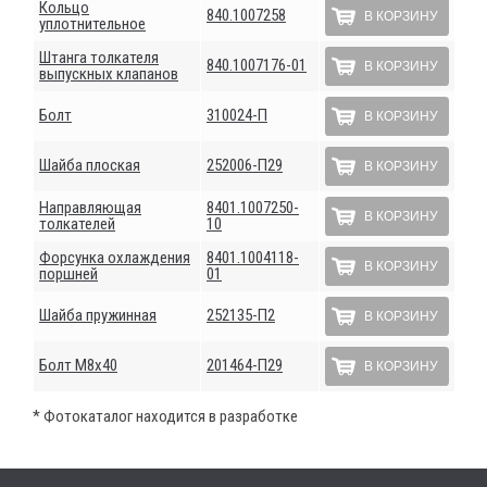
Кольцо
840.1007258
В КОРЗИНУ
уплотнительное
Штанга толкателя
840.1007176-01
В КОРЗИНУ
выпускных клапанов
Болт
310024-П
В КОРЗИНУ
Шайба плоская
252006-П29
В КОРЗИНУ
Направляющая
8401.1007250-
В КОРЗИНУ
толкателей
10
Форсунка охлаждения
8401.1004118-
В КОРЗИНУ
поршней
01
Шайба пружинная
252135-П2
В КОРЗИНУ
Болт М8х40
201464-П29
В КОРЗИНУ
* Фотокаталог находится в разработке